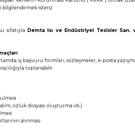
işisel Verilerin Korunması Kanunu (“KVKK”) olmak üzere,
 bilgilendirmek isteriz.
su sıfatıyla
Demta Isı ve Endüstriyel Tesisler San. ve
maçları
ik ortamda; iş başvuru formları, sözleşmeler, e-posta yazış
racılığıyla toplanabilir.
ütülmesi
 alım, özlük dosyası oluşturma vb.)
lmesi
ıtlarının alınması