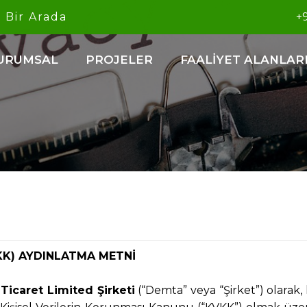
e
Bir Arada
+9
URUMSAL
PROJELER
FAALİYET ALANLAR
KK) AYDINLATMA METNİ
Ticaret Limited Şirketi
(“Demta” veya “Şirket”) olarak, k