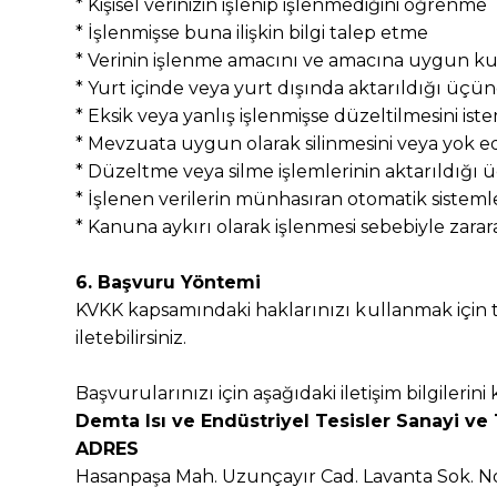
* Kişisel verinizin işlenip işlenmediğini öğrenme
* İşlenmişse buna ilişkin bilgi talep etme
* Verinin işlenme amacını ve amacına uygun ku
* Yurt içinde veya yurt dışında aktarıldığı üçü
* Eksik veya yanlış işlenmişse düzeltilmesini ist
* Mevzuata uygun olarak silinmesini veya yok ed
* Düzeltme veya silme işlemlerinin aktarıldığı üç
* İşlenen verilerin münhasıran otomatik sistemler
* Kanuna aykırı olarak işlenmesi sebebiyle zara
6. Başvuru Yöntemi
KVKK kapsamındaki haklarınızı kullanmak için tal
iletebilirsiniz.
Başvurularınızı için aşağıdaki iletişim bilgilerini k
Demta Isı ve Endüstriyel Tesisler Sanayi ve T
ADRES
Hasanpaşa Mah. Uzunçayır Cad. Lavanta Sok. 