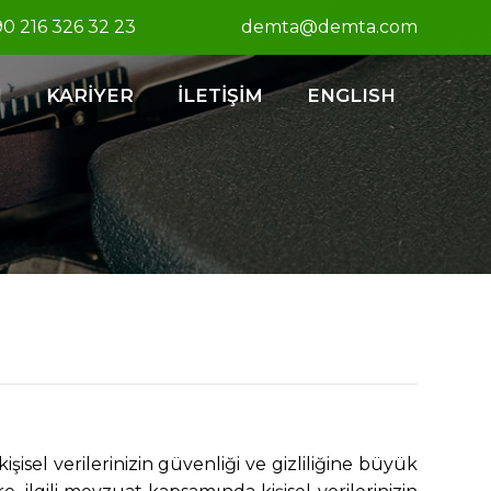
0 216 326 32 23
demta@demta.com
I
KARİYER
İLETİŞİM
ENGLISH
işisel verilerinizin güvenliği ve gizliliğine büyük