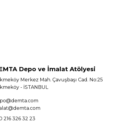
EMTA Depo ve İmalat Atölyesi
kmeköy Merkez Mah. Çavuşbaşı Cad. No:25
kmeköy - İSTANBUL
po@demta.com
alat@demta.com
0 216 326 32 23