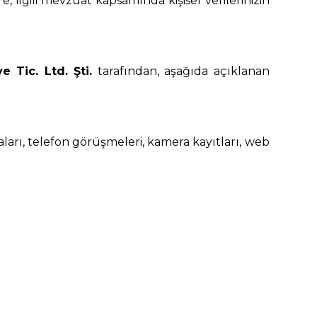
 ilgili mevzuat kapsamında kişisel verilerinizin
 Tic. Ltd. Şti.
tarafından, aşağıda açıklanan
maları, telefon görüşmeleri, kamera kayıtları, web