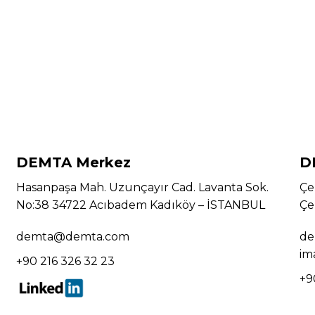
DEMTA Merkez
D
Hasanpaşa Mah. Uzunçayır Cad. Lavanta Sok.
Çe
No:38 34722 Acıbadem Kadıköy – İSTANBUL
Çe
demta@demta.com
de
im
+90 216 326 32 23
+9