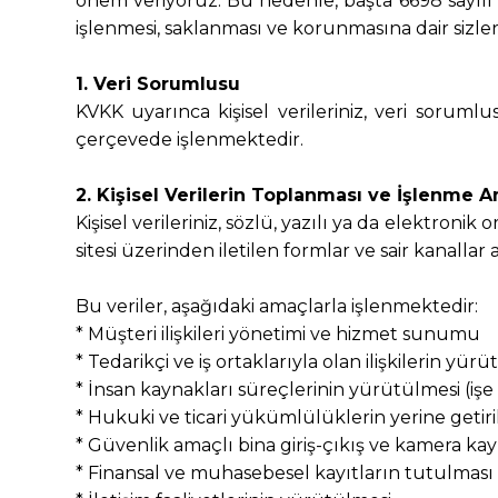
önem veriyoruz. Bu nedenle, başta 6698 sayılı K
işlenmesi, saklanması ve korunmasına dair sizleri
1. Veri Sorumlusu
KVKK uyarınca kişisel verileriniz, veri sorumlu
çerçevede işlenmektedir.
2. Kişisel Verilerin Toplanması ve İşlenme A
Kişisel verileriniz, sözlü, yazılı ya da elektron
sitesi üzerinden iletilen formlar ve sair kanallar a
Bu veriler, aşağıdaki amaçlarla işlenmektedir:
* Müşteri ilişkileri yönetimi ve hizmet sunumu
* Tedarikçi ve iş ortaklarıyla olan ilişkilerin yür
* İnsan kaynakları süreçlerinin yürütülmesi (işe
* Hukuki ve ticari yükümlülüklerin yerine getiri
* Güvenlik amaçlı bina giriş-çıkış ve kamera kay
* Finansal ve muhasebesel kayıtların tutulması