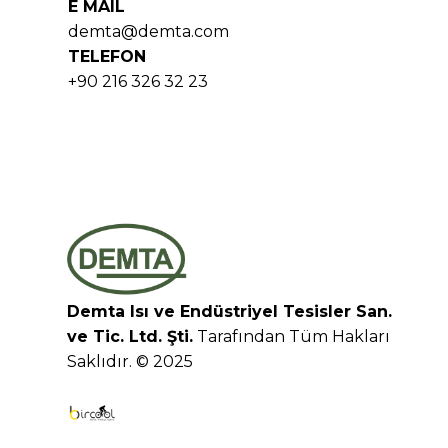
E MAIL
demta@demta.com
TELEFON
+90 216 326 32 23
Demta Isı ve Endüstriyel Tesisler San.
ve Tic. Ltd. Şti.
Tarafından Tüm Hakları
Saklıdır. © 2025