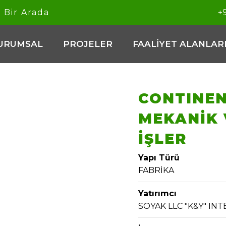
e
Bir Arada
+9
URUMSAL
PROJELER
FAALİYET ALANLAR
CONTINEN
MEKANİK 
İŞLER
Yapı Türü
FABRİKA
Yatırımcı
SOYAK LLC "K&Y" I