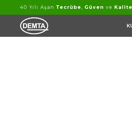
40 Yılı Aşan
Tecrübe
,
Güven
ve
Kalit
K