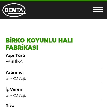
BİRKO KOYUNLU HALI
FABRİKASI
Yapı Türü
FABRİKA
Yatırımcı
BİRKO A.Ş.
İş Veren
BİRKO A.Ş.
Ülke